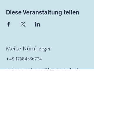
Diese Veranstaltung teilen
Meike Nürnberger
+49 17684636774
meike.nuernberger@kurstraum-kg.de
Impressum
Datenschutz
AGB